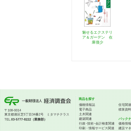
魅せるエクステリ
ア＆ガーデン 在
庫僅少
商品を探す
価格情報誌
住宅関
電子商品
積算資
〒108-0014
土木関連
東京都港区芝5丁目34番2号 ミタマチテラス
建築関連
バック
TEL.
03-5777-8222（業務部）
行政･技術･会計検査関連
価格情
印刷・情報サービス関連
建設マ