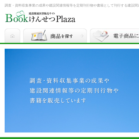
調査・資料収集事業の成果や建設関連情報等を定期刊行物や書籍として刊行する建設関連図書