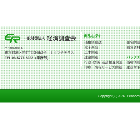
商品を探す
価格情報誌
住宅関
電子商品
積算資
〒108-0014
土木関連
東京都港区芝5丁目34番2号 ミタマチテラス
建築関連
バック
TEL.
03-5777-8222（業務部）
行政･技術･会計検査関連
価格情
印刷・情報サービス関連
建設マ
Copyright(C)
2026. Economic