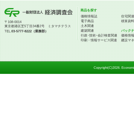
商品を探す
価格情報誌
住宅関
電子商品
積算資
〒108-0014
土木関連
東京都港区芝5丁目34番2号 ミタマチテラス
建築関連
バック
TEL.
03-5777-8222（業務部）
行政･技術･会計検査関連
価格情
印刷・情報サービス関連
建設マ
Copyright(C)
2026. Economic