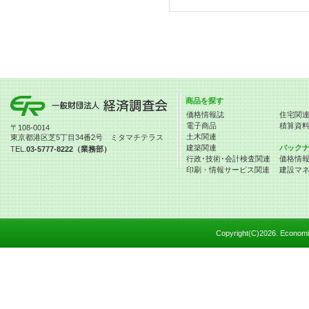
商品を探す
価格情報誌
住宅関
電子商品
積算資
〒108-0014
土木関連
東京都港区芝5丁目34番2号 ミタマチテラス
建築関連
バック
TEL.
03-5777-8222（業務部）
行政･技術･会計検査関連
価格情
印刷・情報サービス関連
建設マ
Copyright(C)
2026. Economic