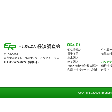
商品を探す
価格情報誌
住宅関
電子商品
積算資
〒108-0014
土木関連
東京都港区芝5丁目34番2号 ミタマチテラス
建築関連
バック
TEL.
03-5777-8222（業務部）
行政･技術･会計検査関連
価格情
印刷・情報サービス関連
建設マ
Copyright(C)
2026. Economic