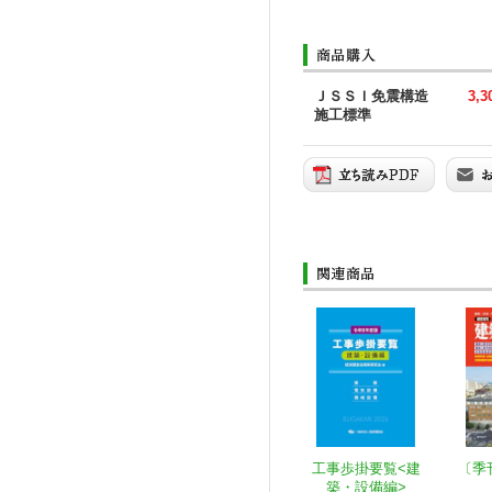
ＪＳＳＩ免震構造
3,
施工標準
工事歩掛要覧<建
〔季
築・設備編>