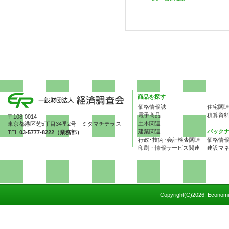
商品を探す
価格情報誌
住宅関
電子商品
積算資
〒108-0014
土木関連
東京都港区芝5丁目34番2号 ミタマチテラス
建築関連
バック
TEL.
03-5777-8222（業務部）
行政･技術･会計検査関連
価格情
印刷・情報サービス関連
建設マ
Copyright(C)
2026. Economic