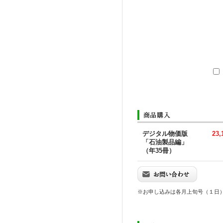
デジタル物価版
23
「石油製品編」
（年35冊）
※お申し込みは各月上旬号（１日