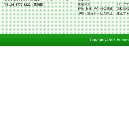
建築関連
バック
TEL.
03-5777-8222（業務部）
行政･技術･会計検査関連
価格情
印刷・情報サービス関連
建設マ
Copyright(C)
2026. Economic