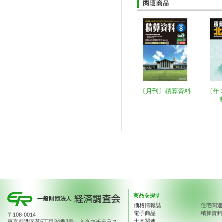
〔月刊〕積算資料
〔年
商品を探す
価格情報誌
住宅関
電子商品
積算資
〒108-0014
土木関連
東京都港区芝5丁目34番2号 ミタマチテラス