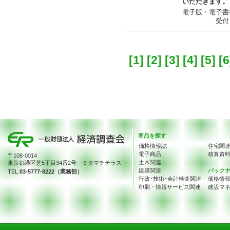
いただきます。
電子版・電子書
受付：平日9:3
[1]
[2]
[3]
[4]
[5]
[6
商品を探す
価格情報誌
住宅関
電子商品
積算資
〒108-0014
土木関連
東京都港区芝5丁目34番2号 ミタマチテラス
建築関連
バック
TEL.
03-5777-8222（業務部）
行政･技術･会計検査関連
価格情
印刷・情報サービス関連
建設マ