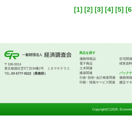
[1]
[2]
[3]
[4]
[5]
[6
商品を探す
価格情報誌
住宅関
電子商品
積算資
〒108-0014
土木関連
東京都港区芝5丁目34番2号 ミタマチテラス
建築関連
バック
TEL.
03-5777-8222（業務部）
行政･技術･会計検査関連
価格情
印刷・情報サービス関連
建設マ
Copyright(C)
2026. Economic