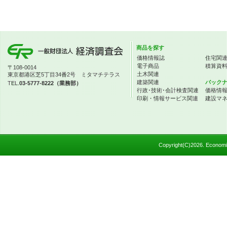
商品を探す
価格情報誌
住宅関
電子商品
積算資
〒108-0014
土木関連
東京都港区芝5丁目34番2号 ミタマチテラス
建築関連
バック
TEL.
03-5777-8222（業務部）
行政･技術･会計検査関連
価格情
印刷・情報サービス関連
建設マ
Copyright(C)
2026. Economic